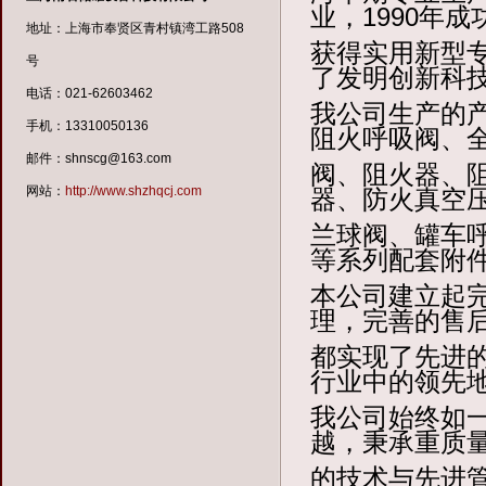
业，1990年
地址：上海市奉贤区青村镇湾工路508
获得实用新型专
号
了发明创新科
电话：021-62603462
我公司生产的
手机：13310050136
阻火呼吸阀
、
邮件：shnscg@163.com
阀、
阻火器、
网站：
http://www.shzhqcj.com
器、
防火真空
兰球阀、罐车
等系列配套附
本公司建立起
理，完善的售
都实现了先进
行业中的领先
我公司始终如
越，秉承重质
的技术与先进