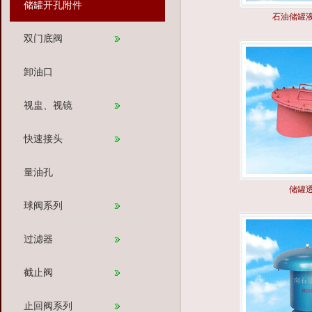
储罐开孔附件
石油储罐
双门底阀
卸油口
视盅、视镜
快速接头
量油孔
储罐
球阀系列
过滤器
截止阀
止回阀系列