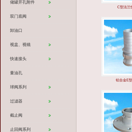
储罐开孔附件
C型法兰
双门底阀
卸油口
视盅、视镜
快速接头
量油孔
铝合金E
球阀系列
过滤器
截止阀
止回阀系列