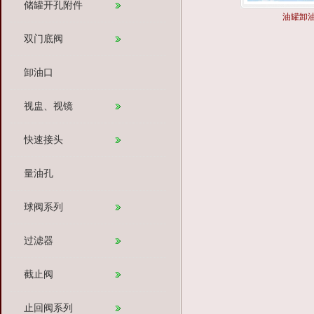
储罐开孔附件
油罐卸
双门底阀
卸油口
视盅、视镜
快速接头
量油孔
球阀系列
过滤器
截止阀
止回阀系列