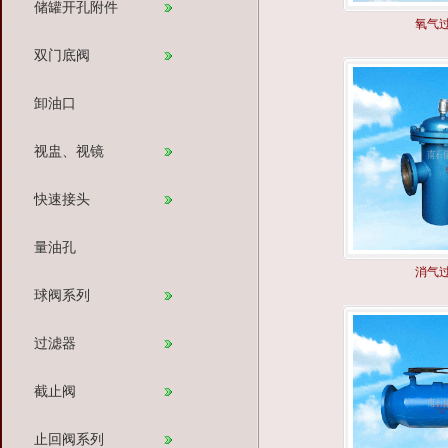
储罐开孔附件
氧气
双门底阀
卸油口
视盅、视镜
快速接头
量油孔
消气
球阀系列
过滤器
截止阀
止回阀系列