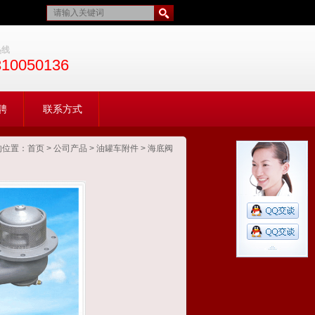
热线
310050136
聘
联系方式
的位置：
首页
>
公司产品
>
油罐车附件
>
海底阀