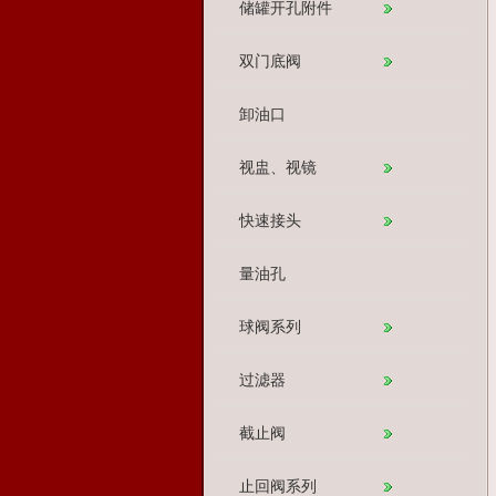
储罐开孔附件
双门底阀
卸油口
视盅、视镜
快速接头
量油孔
球阀系列
过滤器
截止阀
止回阀系列