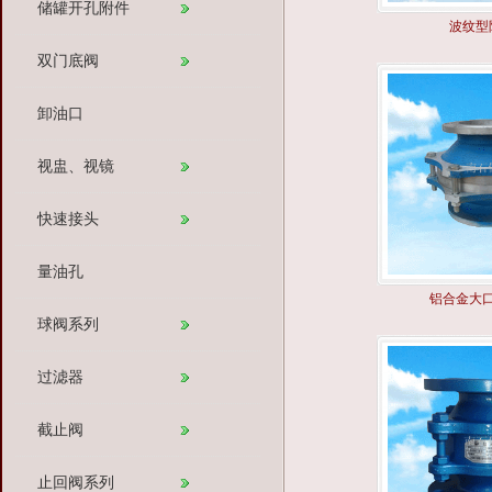
储罐开孔附件
波纹型
双门底阀
卸油口
视盅、视镜
快速接头
量油孔
铝合金大
球阀系列
过滤器
截止阀
止回阀系列