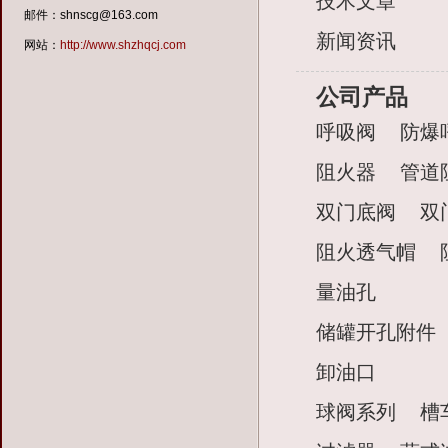
技术文章
邮件：shnscg@163.com
新闻资讯
网站：
http://www.shzhqcj.com
公司产品
呼吸阀
防爆
阻火器
管道
双门底阀
双
阻火透气帽
量油孔
储罐开孔附件
卸油口
球阀系列
槽