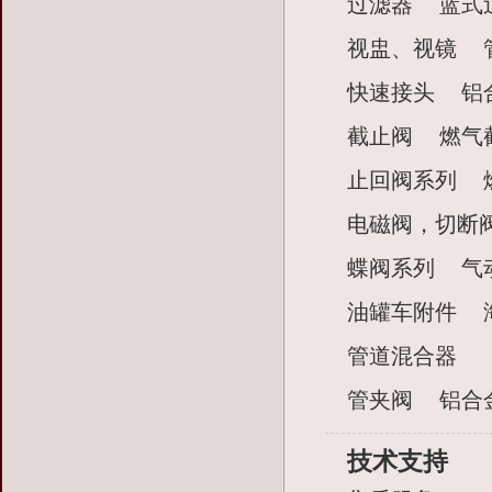
过滤器
蓝式
视盅、视镜
快速接头
铝
截止阀
燃气
止回阀系列
电磁阀，切断
蝶阀系列
气
油罐车附件
管道混合器
管夹阀
铝合
技术支持